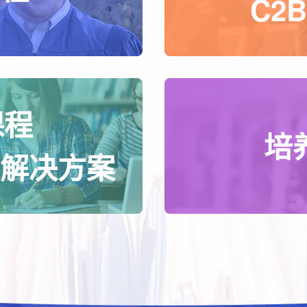
C2
课程
培
解决方案