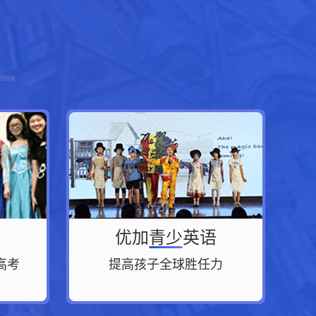
优加青少英语
高考
提高孩子全球胜任力