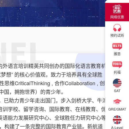
×
网络优惠
×
预约试听
雅思
内外语言培训精英共同创办的国际化语言教育机
托福
斗成就梦想” 的核心价值观，致力于培养具有全球胜
icalThinking , 合作Collaboration , 创
根基即胸怀中国，拥抱世界）的青少年。
SAT
道，已助力青少年走出国门，步入剑桥大学、牛津
培训学校、留学咨询、国际教育、在线教育、优
GRE/GMAT
英语能力发展研究中心、全球胜任力研究中心等
中心，构建了一条完整的国际教育产业链。新航道
A-Level