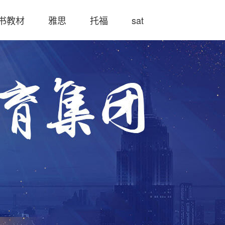
书教材
雅思
托福
sat