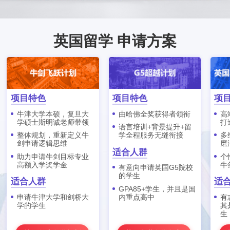
英国留学 申请方案
项目特色
项目特色
项
牛津大学本硕，复旦大
由哈佛全奖获得者领衔
高
学硕士斯明诚老师带领
打
语言培训+背景提升+留
整体规划，重新定义牛
学全程服务无缝衔接
多
剑申请逻辑思维
磨
适合人群
助力申请牛剑目标专业
个
高额入学奖学金
牛
有意向申请英国G5院校
的学生
适合人群
适
GPA85+学生，并且是国
申请牛津大学和剑桥大
内重点高中
有
学的学生
其
生