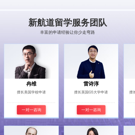
新航道留学服务团队
丰富的申请经验让你少走弯路
冉维
雷诗淳
擅长美国学校申请
擅长英国G5大学申请
擅
一对一咨询
一对一咨询