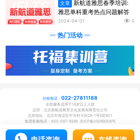
新航道雅思春季培训:
文章
莞、珠海、重庆、成都、绵阳、西安、福州、泉州、石家
雅思单科重考热点问题解答
2024-04-01
0
庄、邯郸、合肥、深圳、厦门、昆明、哈尔滨、太原、郑
热门活动
州、洛阳、开封、沈阳、大连、中国香港
二、您可以直接拨打新航道官方咨询热线400-609-9977
进行直营分校的查询。
三、近两年假借培训机构之名进行退费的诈骗行为猖獗。
022-27811188
分校电话：
全部服务适用于18岁以上人群
总部：北京新航道教育文化发展有限责任公司
新航道再次提醒广大客户：新航道一直正常经营，从未委
总部地址：北京市海淀区中关村大街28-1号6层601
集团客服电话：400-097-9266 京ICP备05069206号
托任何机构或个人主动联系学员及家长办理退费事宜。如
电话咨询
在线咨询